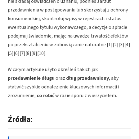
nie składaj oświadczeń o uznaniu, podnieś zarzut
przedawnienia w postępowaniu lub skorzystaj z ochrony
konsumenckiej, skontroluj wpisy w rejestrach i status
ewentualnego tytułu wykonawczego, a decyzje o spłacie
podejmuj świadomie, mając na uwadze trwałość efektów
po przekształceniu w zobowiązanie naturalne [1][2][3][4]
[5][6][7][8][9][10].
W całym artykule użyto określeń takich jak
przedawnienie długu
oraz
dług przedawniony
, aby
ułatwić szybkie odnalezienie kluczowych informacji i
zrozumienie,
co robić
w razie sporu z wierzycielem.
Źródła: