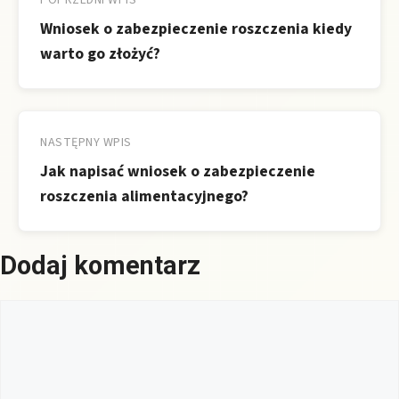
wpisu
POPRZEDNI WPIS
Wniosek o zabezpieczenie roszczenia kiedy
warto go złożyć?
NASTĘPNY WPIS
Jak napisać wniosek o zabezpieczenie
roszczenia alimentacyjnego?
Dodaj komentarz
Komentarz