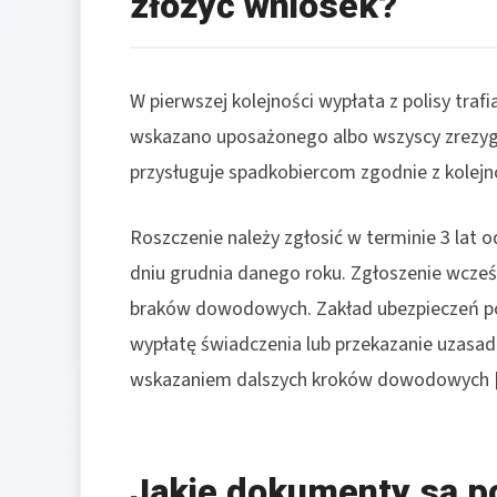
złożyć wniosek?
W pierwszej kolejności wypłata z polisy tra
wskazano uposażonego albo wszyscy zrezygn
przysługuje spadkobiercom zgodnie z kolejn
Roszczenie należy zgłosić w terminie 3 lat 
dniu grudnia danego roku. Zgłoszenie wcześn
braków dowodowych. Zakład ubezpieczeń p
wypłatę świadczenia lub przekazanie uzasadn
wskazaniem dalszych kroków dowodowych [1
Jakie dokumenty są p