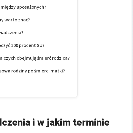
a między uposażonych?
iny warto znać?
wiadczenia?
czyć 100 procent SU?
iczych obejmują śmierć rodzica?
nsowa rodziny po śmierci matki?
czenia i w jakim terminie