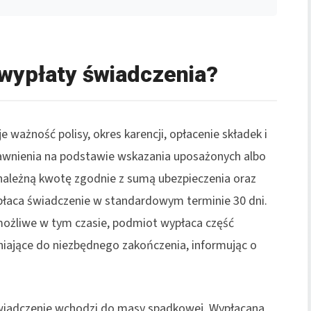
wypłaty świadczenia?
e ważność polisy, okres karencji, opłacenie składek i
rawnienia na podstawie wskazania uposażonych albo
 należną kwotę zgodnie z sumą ubezpieczenia oraz
płaca świadczenie w standardowym terminie 30 dni.
t możliwe w tym czasie, podmiot wypłaca część
iające do niezbędnego zakończenia, informując o
świadczenie wchodzi do masy spadkowej. Wypłacana