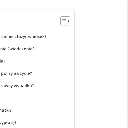
erminie złożyć wniosek?
nia świadczenia?
ia?
polisy na życie?
sprawcy wypadku?
matki?
 wypłatę?