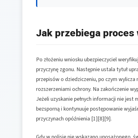
Jak przebiega proces 
Po złożeniu wniosku ubezpieczyciel weryfikuj
przyczynę zgonu. Następnie ustala tytuł up
przepisów o dziedziczeniu, po czym wylicza
rozszerzeniami ochrony. Na zakończenie wy
Jeżeli uzyskanie pełnych informacji nie jes
bezsporną i kontynuuje postępowanie wyjaśn
przyczynach opóźnienia [1][8][9].
Gdy w polisie nie wskazano uposażonego, 