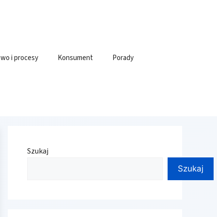
wo i procesy
Konsument
Porady
Szukaj
Szukaj