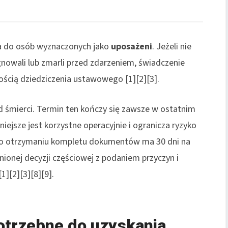
fia do osób wyznaczonych jako
uposażeni
. Jeżeli nie
owali lub zmarli przed zdarzeniem, świadczenie
ością dziedziczenia ustawowego [1][2][3].
od śmierci. Termin ten kończy się zawsze w ostatnim
iejsze jest korzystne operacyjnie i ogranicza ryzyko
o otrzymaniu kompletu dokumentów ma 30 dni na
ionej decyzji częściowej z podaniem przyczyn i
][2][3][8][9].
otrzebne do uzyskania