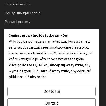
Odszkodowania
Polisy i ubezpieczenia
Prawo i procesy
Konsument
Cenimy prywatność użytkowników
Porady
Pliki cookie pomagają nam ulepszać korzystanie z
serwisu, dostarczać spersonalizowane treści oraz
analizować ruch na stronie. Możesz zdecydować, na
Menu
które kategorie plików cookie wyrażasz zgodę,
klikając
Dostosuj
. Kliknij
Akceptuj wszystkie
, aby
O nas
wyrazić zgodę, lub
Odrzuć wszystkie
, aby odrzucić
pliki inne niż niezbędne.
Kontakt
Mapa strony
Dostosuj
Polityka prywatności
Odrzuć