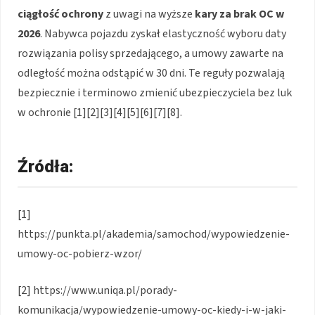
ciągłość ochrony
z uwagi na wyższe
kary za brak OC w
2026
. Nabywca pojazdu zyskał elastyczność wyboru daty
rozwiązania polisy sprzedającego, a umowy zawarte na
odległość można odstąpić w 30 dni. Te reguły pozwalają
bezpiecznie i terminowo zmienić ubezpieczyciela bez luk
w ochronie [1][2][3][4][5][6][7][8].
Źródła:
[1]
https://punkta.pl/akademia/samochod/wypowiedzenie-
umowy-oc-pobierz-wzor/
[2] https://www.uniqa.pl/porady-
komunikacja/wypowiedzenie-umowy-oc-kiedy-i-w-jaki-