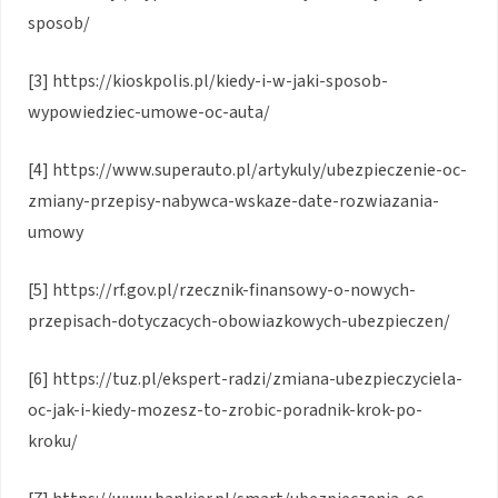
sposob/
[3] https://kioskpolis.pl/kiedy-i-w-jaki-sposob-
wypowiedziec-umowe-oc-auta/
[4] https://www.superauto.pl/artykuly/ubezpieczenie-oc-
zmiany-przepisy-nabywca-wskaze-date-rozwiazania-
umowy
[5] https://rf.gov.pl/rzecznik-finansowy-o-nowych-
przepisach-dotyczacych-obowiazkowych-ubezpieczen/
[6] https://tuz.pl/ekspert-radzi/zmiana-ubezpieczyciela-
oc-jak-i-kiedy-mozesz-to-zrobic-poradnik-krok-po-
kroku/