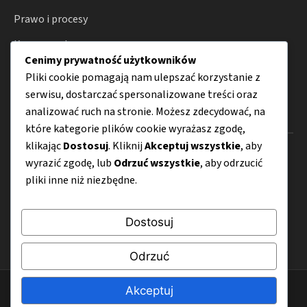
Prawo i procesy
Konsument
Cenimy prywatność użytkowników
Porady
Pliki cookie pomagają nam ulepszać korzystanie z
serwisu, dostarczać spersonalizowane treści oraz
analizować ruch na stronie. Możesz zdecydować, na
Menu
które kategorie plików cookie wyrażasz zgodę,
klikając
Dostosuj
. Kliknij
Akceptuj wszystkie
, aby
O nas
wyrazić zgodę, lub
Odrzuć wszystkie
, aby odrzucić
pliki inne niż niezbędne.
Kontakt
Mapa strony
Dostosuj
Polityka prywatności
Odrzuć
Akceptuj
© 2026 Odszkodowanie.net.pl