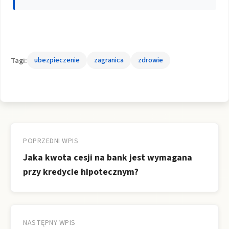
Tagi:
ubezpieczenie
zagranica
zdrowie
Nawigacja
wpisu
POPRZEDNI WPIS
Jaka kwota cesji na bank jest wymagana
przy kredycie hipotecznym?
NASTĘPNY WPIS