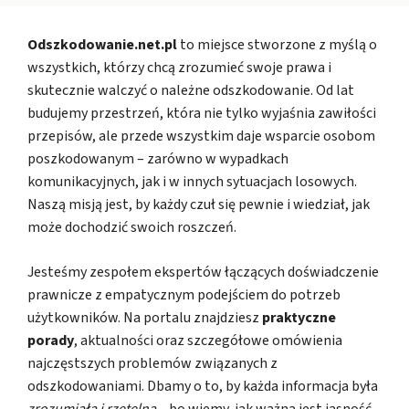
Odszkodowanie.net.pl
to miejsce stworzone z myślą o
wszystkich, którzy chcą zrozumieć swoje prawa i
skutecznie walczyć o należne odszkodowanie. Od lat
budujemy przestrzeń, która nie tylko wyjaśnia zawiłości
przepisów, ale przede wszystkim daje wsparcie osobom
poszkodowanym – zarówno w wypadkach
komunikacyjnych, jak i w innych sytuacjach losowych.
Naszą misją jest, by każdy czuł się pewnie i wiedział, jak
może dochodzić swoich roszczeń.
Jesteśmy zespołem ekspertów łączących doświadczenie
prawnicze z empatycznym podejściem do potrzeb
użytkowników. Na portalu znajdziesz
praktyczne
porady
, aktualności oraz szczegółowe omówienia
najczęstszych problemów związanych z
odszkodowaniami. Dbamy o to, by każda informacja była
zrozumiała i rzetelna
– bo wiemy, jak ważna jest jasność