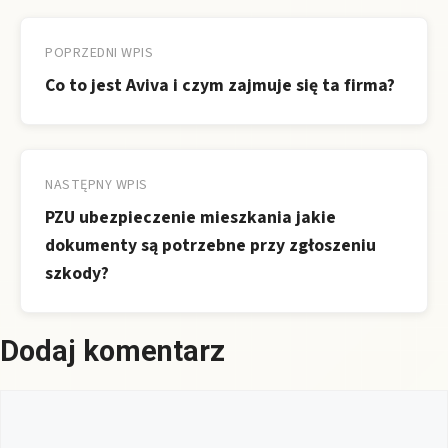
Nawigacja
wpisu
POPRZEDNI WPIS
Co to jest Aviva i czym zajmuje się ta firma?
NASTĘPNY WPIS
PZU ubezpieczenie mieszkania jakie
dokumenty są potrzebne przy zgłoszeniu
szkody?
Dodaj komentarz
Komentarz