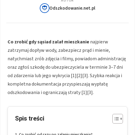
AUTOR
Odszkodowanie.net.pl
Co zrobić gdy sąsiad zalał mieszkanie
najpierw
zatrzymaj dopływ wody, zabezpiecz prąd i mienie,
natychmiast zrób zdjęcia i filmy, powiadom administrację
oraz zgłoś szkodę do ubezpieczyciela w terminie 3–7 dni
od zdarzenia lub jego wykrycia [1][2][3]. Szybka reakcja i
kompletna dokumentacja przyspieszają wypłatę
odszkodowania i ograniczają straty [1][3].
Spis treści
Co zrobić od razu po zalaniu mieszkania?