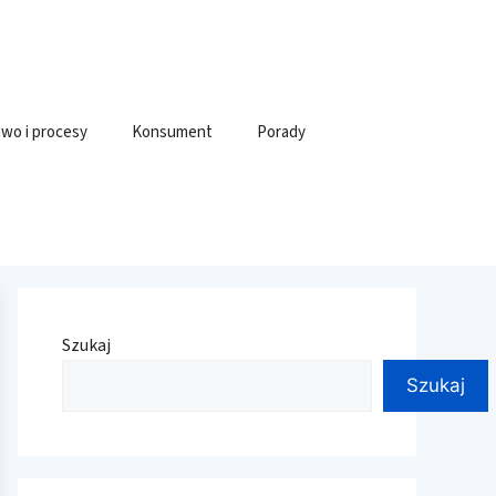
wo i procesy
Konsument
Porady
Szukaj
Szukaj