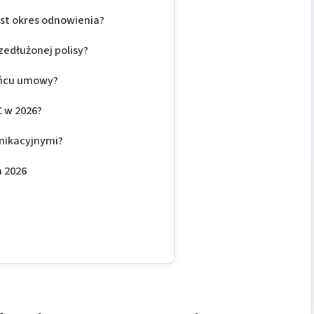
jest okres odnowienia?
edłużonej polisy?
końcu umowy?
 w 2026?
nikacyjnymi?
a 2026